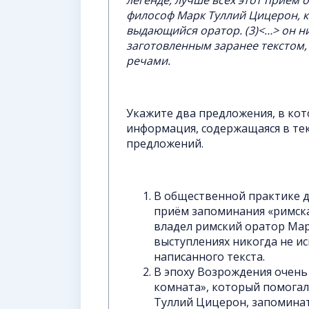
легенде, лучше всех этот приём
философ Марк Туллий Цицерон, к
выдающийся оратор. (3)<…> он н
заготовленным заранее текстом,
речами.
Укажите два предложения, в ко
информация, содержащаяся в тек
предложений.
В общественной практике д
приём запоминания «римская
владел римский оратор Мар
выступлениях никогда не и
написанного текста.
В эпоху Возрождения очень
комната», который помога
Туллий Цицерон, запомина