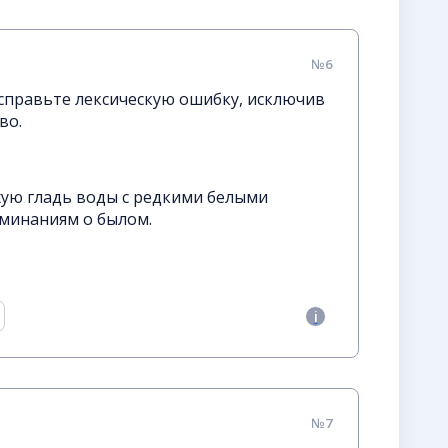
№6
справьте лексическую ошибку, исключив
во.
хую гладь воды с редкими белыми
минаниям о былом.
№7