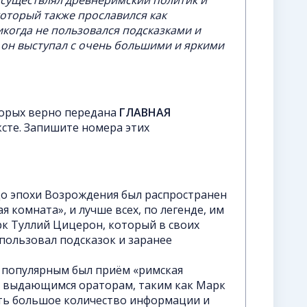
 осуществлял древнеримский политик и
оторый также прославился как
икогда не пользовался подсказками и
 он выступал с очень большими и яркими
торых верно передана
ГЛАВНАЯ
сте. Запишите номера этих
о эпохи Возрождения был распространен
 комната», и лучше всех, по легенде, им
к Туллий Цицерон, который в своих
спользовал подсказок и заранее
 популярным был приём «римская
л выдающимся ораторам, таким как Марк
ть большое количество информации и