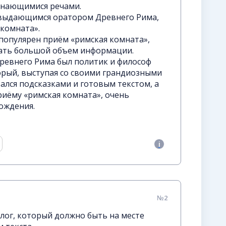
инающимися речами.
выдающимся оратором Древнего Рима,
 комната».
популярен приём «римская комната»,
ать большой объем информации.
ревнего Рима был политик и философ
рый, выступая со своими грандиозными
ался подсказками и готовым текстом, а
риёму «римская комната», очень
ождения.
№2
лог, который должно быть на месте