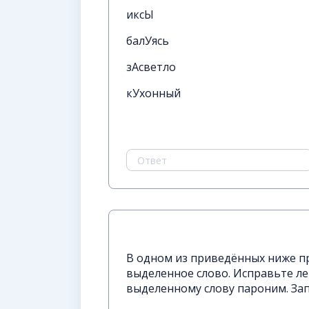
иксЫ
балУясь
зАсветло
кУхонный
В одном из приведённых ниже 
выделенное слово. Исправьте ле
выделенному слову пароним. За