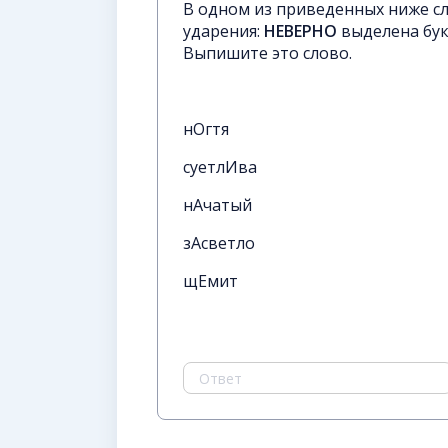
В одном из приведенных ниже с
ударения:
НЕВЕРНО
выделена бук
Выпишите это слово.
нОгтя
суетлИва
нАчатый
зАсветло
щЕмит