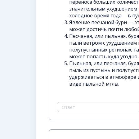
переноса больших количест
значительным ухудшением 
холодное время года в пус
Явление песчаной бури — э
может достичь почти любой
Песчаная, или пыльная, бур
пыли ветром с ухудшением 
полупустынных регионах; т
может попасть куда угодно
Пыльная, или песчаная, бур
пыль из пустынь и полупус
удерживаться в атмосфере 
виде пыльной мглы.