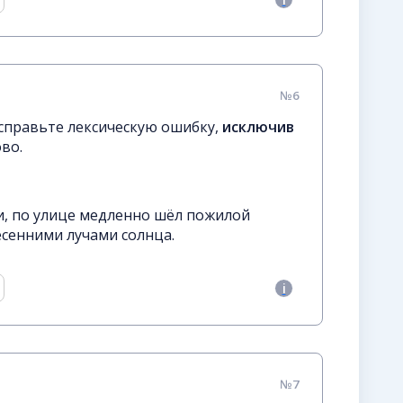
№6
справьте лексическую ошибку,
исключив
во.
и, по улице медленно шёл пожилой
сенними лучами солнца.
№7