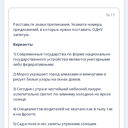
№17
Расставьте знаки препинания. Укажите номера
предложений, в которых нужно поставить ОДНУ
запятую.
Варианты
1) Современные государства по форме национально-
государственного устройства являются унитарными
либо федеративными.
2) Мороз украшает город алмазами и жемчугами и
рисует белые узоры на окнах домов.
3) Сегодня с утра в чистейшей небесной лазури
ослепительно светит по-зимнему холодное но яркое
солнце.
4) Специалистов-водителей не хватало как в тылу так
и на фронте.
5) Сад и поле и лес залиты утренним солнцем.