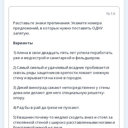
№14
Расставьте знаки препинания. Укажите номера
предложений, в которых нужно поставить ОДНУ
запятую.
Варианты
1) Алена в свои двадцать пять лет успела поработать
уже и медсестрой и санитаркой и фельдшером.
2) Самый смелый и удачливый всадник пробивается
сквозь ряды защитников крепости ломает снежную
стену и врывается на коне в городок.
3) Дикий виноград сажают непосредственно у стены
дома или делают для него специальную решетку-
опору.
4) Рад бы в рай да грехи не пускают.
5) Квашнин почему-то медлил сходить вниз и стоял за
стеклянной стеной с широко расставленными ногами и
брезгливой миной на лице.