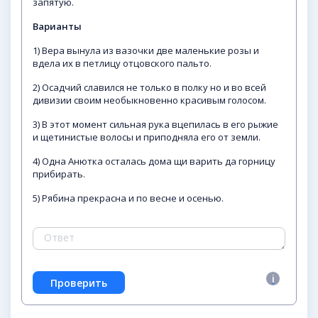
запятую.
Варианты
1) Вера вынула из вазочки две маленькие розы и
вдела их в петлицу отцовского пальто.
2) Осадчий славился не только в полку но и во всей
дивизии своим необыкновенно красивым голосом.
3) В этот момент сильная рука вцепилась в его рыжие
и щетинистые волосы и приподняла его от земли.
4) Одна Анютка осталась дома щи варить да горницу
прибирать.
5) Рябина прекрасна и по весне и осенью.