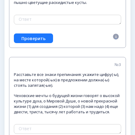
пышно цветущие раскидистые кусты.
№3
Расставьте все знаки препинания: укажите цифру(-ы),
на месте которой(-ых) в предложении должна(-ы)
стоять запятая(-ые).
Чеховские мечты о будущей жизни говорят о высокой
культуре духа, о Мировой Душе, о новой прекрасной
жизни (1) для создания (2) которой (3) нам надо (4) еще
двести, триста, тысячу лет работать и трудиться.