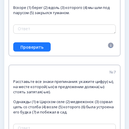
Вскоре (1) берег (2) вдоль (3) которого (4) мы шли под
парусом (5) закрылся туманом.
№7
Расставьте все знаки препинания: укажите цифру(-ы),
на месте которой(-ых) в предложении должна(-ы)
стоять запятая(-ые).
Однажды (1) в Царском селе (2) медвежонок (3) сорвал
цепь со столба (4) возле (5) которого (6) была устроена
его будка (7) и побежал в сад.