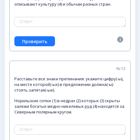
описывают культуру (4) и обычаи разных стран.
№12
Расставьте все знаки препинания: укажите цифру(-ы),
на месте которой(-ых) в предложении должна(-ы)
стоять запятая(-ые).
Норильские сопки (1) в недрах (2) которых (3) скрыты
залежи богатых медно-никелевых руд (4) находятся за
Северным полярным кругом.