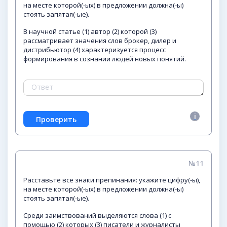
на месте которой(-ых) в предложении должна(-ы)
стоять запятая(-ые).
В научной статье (1) автор (2) которой (3)
рассматривает значения слов брокер, дилер и
дистрибьютор (4) характеризуется процесс
формирования в сознании людей новых понятий.
№11
Расставьте все знаки препинания: укажите цифру(-ы),
на месте которой(-ых) в предложении должна(-ы)
стоять запятая(-ые).
Среди заимствований выделяются слова (1) с
помощью (2) которых (3) писатели и журналисты