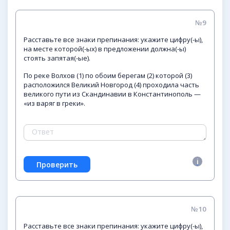
№9
Расставьте все знаки препинания: укажите цифру(-ы),
на месте которой(-ых) в предложении должна(-ы)
стоять запятая(-ые).
По реке Волхов (1) по обоим берегам (2) которой (3)
расположился Великий Новгород (4) проходила часть
великого пути из Скандинавии в Константинополь —
«из варяг в греки».
№10
Расставьте все знаки препинания: укажите цифру(-ы),