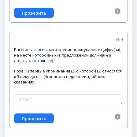
№4
Расставьте все знаки препинания: укажите цифру(-ы),
на месте которой(-ых) в предложении должна(-ы)
стоять запятая(-ые).
Роза (1) первые упоминания (2) о которой (3) относятся
к 5 веку до н.э. (4) описана в древнеиндийских
сказаниях.