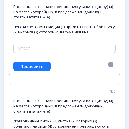
Расставьте все знаки препинания: укажите цифру(-ы),
на месте которой(-ых) в предложении должна(-ы)
стоять запятая(-ые).
Лёгкая светская комедия (1) представляет собой пьесу
(2) интрига (3) которой (4) весьма изящна.
№2
Расставьте все знаки препинания: укажите цифру(-ы),
на месте которой(-ых) в предложении должна(-ы)
стоять запятая(-ые).
Древовидные пионы (1) листья (2) которых (3)
облетают на зиму (4) со временем превращаются в