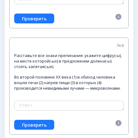
№8
Расставьте все знаки препинания: укажите цифру(-ы),
на месте которой(-ых) в предложении должна(-ы)
стоять запятая(-ые).
Во второй половине XX века (1) в обиход человека
вошли печи (2) нагрев пищи (3) в которых (4)
производится невидимыми лучами — микроволнами.