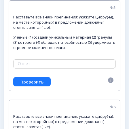
№5
Расставьте все знаки препинания: укажите цифру(-ы),
на месте которой(-ых) в предложении должна(-ы)
стоять запятая(-ые).
Ученые (1) создали уникальный материал (2) гранулы
(3) которого (4) обладают способностью (5) удерживать
огромное количество влаги.
№6
Расставьте все знаки препинания: укажите цифру(-ы),
на месте которой(-ых) в предложении должна(-ы)
стоять запятая(-ые).