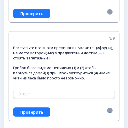
№9
Расставьте все знаки препинания: укажите цифру(-ы),
на месте которой(-ых) в предложении должна(-ы)
стоять запятая(-ые).
Грибов было видимо-невидимо (1) и (2) чтобы
вернуться домой(3) пришлось зажмуриться (4) иначе
уйти из леса было просто невозможно.