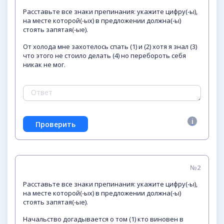
Расставьте все знаки препинания: укажите цифру(-ы),
на месте которой(-ых) в предложении должна(-ы)
стоять запятая(-ые).
От холода мне захотелось спать (1) и (2) хотя я знал (3)
что этого не стоило делать (4) но перебороть себя
никак не мог.
№2
Расставьте все знаки препинания: укажите цифру(-ы),
на месте которой(-ых) в предложении должна(-ы)
стоять запятая(-ые).
Начальство догадывается о том (1) кто виновен в