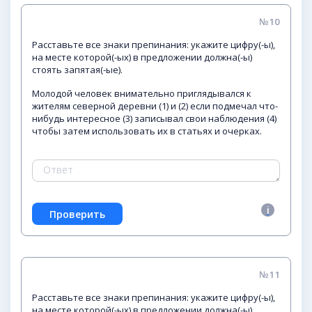
№10
Расставьте все знаки препинания: укажите цифру(-ы),
на месте которой(-ых) в предложении должна(-ы)
стоять запятая(-ые).
Молодой человек внимательно приглядывался к
жителям северной деревни (1) и (2) если подмечал что-
нибудь интересное (3) записывал свои наблюдения (4)
чтобы затем использовать их в статьях и очерках.
№11
Расставьте все знаки препинания: укажите цифру(-ы),
на месте которой(-ых) в предложении должна(-ы)