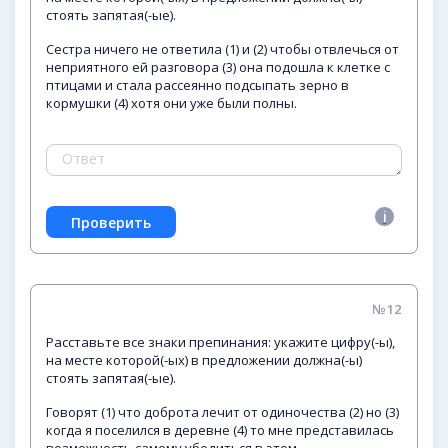
стоять запятая(-ые).
Сестра ничего не ответила (1) и (2) чтобы отвлечься от
неприятного ей разговора (3) она подошла к клетке с
птицами и стала рассеянно подсыпать зерно в
кормушки (4) хотя они уже были полны.
№12
Расставьте все знаки препинания: укажите цифру(-ы),
на месте которой(-ых) в предложении должна(-ы)
стоять запятая(-ые).
Говорят (1) что доброта лечит от одиночества (2) но (3)
когда я поселился в деревне (4) то мне представилась