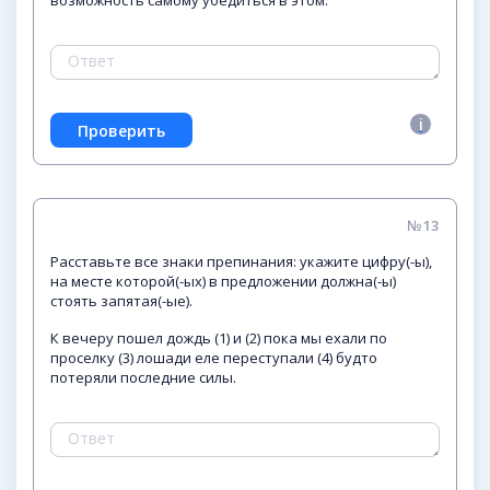
возможность самому убедиться в этом.
№13
Расставьте все знаки препинания: укажите цифру(-ы),
на месте которой(-ых) в предложении должна(-ы)
стоять запятая(-ые).
К вечеру пошел дождь (1) и (2) пока мы ехали по
проселку (3) лошади еле переступали (4) будто
потеряли последние силы.