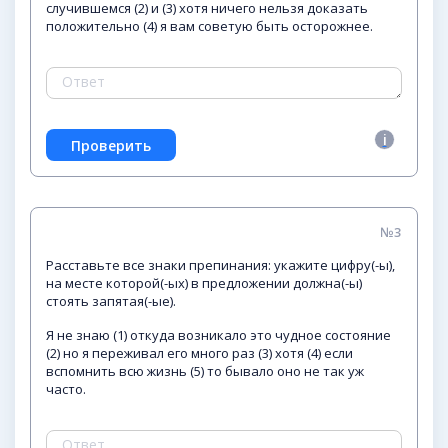
случившемся (2) и (3) хотя ничего нельзя доказать
положительно (4) я вам советую быть осторожнее.
№3
Расставьте все знаки препинания: укажите цифру(-ы),
на месте которой(-ых) в предложении должна(-ы)
стоять запятая(-ые).
Я не знаю (1) откуда возникало это чудное состояние
(2) но я переживал его много раз (3) хотя (4) если
вспомнить всю жизнь (5) то бывало оно не так уж
часто.