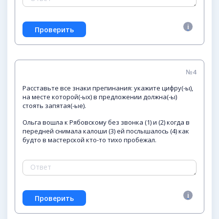
№4
Расставьте все знаки препинания: укажите цифру(-ы),
на месте которой(-ых) в предложении должна(-ы)
стоять запятая(-ые).
Ольга вошла к Рябовскому без звонка (1) и (2) когда в
передней снимала калоши (3) ей послышалось (4) как
будто в мастерской кто-то тихо пробежал.