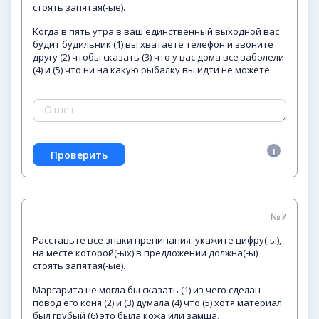
стоять запятая(-ые).
Когда в пять утра в ваш единственный выходной вас
будит будильник (1) вы хватаете телефон и звоните
другу (2) чтобы сказать (3) что у вас дома все заболели
(4) и (5) что ни на какую рыбалку вы идти не можете.
№7
Расставьте все знаки препинания: укажите цифру(-ы),
на месте которой(-ых) в предложении должна(-ы)
стоять запятая(-ые).
Маргарита не могла бы сказать (1) из чего сделан
повод его коня (2) и (3) думала (4) что (5) хотя материал
был грубый (6) это была кожа или замша.