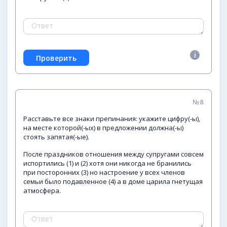
№8
Расставьте все знаки препинания: укажите цифру(-ы),
на месте которой(-ых) в предложении должна(-ы)
стоять запятая(-ые).
После праздников отношения между супругами совсем
испортились (1) и (2) хотя они никогда не бранились
при посторонних (3) но настроение у всех членов
семьи было подавленное (4) а в доме царила гнетущая
атмосфера.