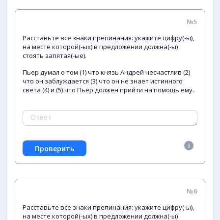
№5
Расставьте все знаки препинания: укажите цифру(-ы),
на месте которой(-ых) в предложении должна(-ы)
стоять запятая(-ые).
Пьер думал о том (1) что князь Андрей несчастлив (2)
что он заблуждается (3) что он не знает истинного
света (4) и (5) что Пьер должен прийти на помощь ему.
№6
Расставьте все знаки препинания: укажите цифру(-ы),
на месте которой(-ых) в предложении должна(-ы)